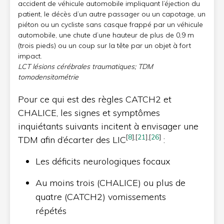
accident de véhicule automobile impliquant l’éjection du
patient, le décès d’un autre passager ou un capotage, un
piéton ou un cycliste sans casque frappé par un véhicule
automobile, une chute d’une hauteur de plus de 0,9 m
(trois pieds) ou un coup sur la tête par un objet à fort
impact.
LCT lésions cérébrales traumatiques; TDM
tomodensitométrie
Pour ce qui est des règles CATCH2 et
CHALICE, les signes et symptômes
inquiétants suivants incitent à envisager une
[
8
]
,
[
21
]
,
[
26
]
TDM afin d’écarter des LIC
:
Les déficits neurologiques focaux
Au moins trois (CHALICE) ou plus de
quatre (CATCH2) vomissements
répétés