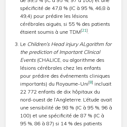
de 99,5 % (IC à 95 %, 97 à 100) et une
spécificité de 47,8 % (IC à 95 %, 46,8 à
49,4) pour prédire les lésions
cérébrales aiguës, si 55 % des patients
[
21
]
étaient soumis à une TDM
.
Le
Children’s Head injury ALgorithm for
the prediction of Important Clinical
Events
(CHALICE, ou algorithme des
lésions cérébrales chez les enfants
pour prédire des événements cliniques
[
8
]
importants) du Royaume-Uni
incluait
22 772 enfants de dix hôpitaux du
nord-ouest de l’Angleterre. L’étude avait
une sensibilité de 98 % (IC à 95 %, 96 à
100) et une spécificité de 87 % (IC à
95 %, 86 à 87) si 14 % des patients