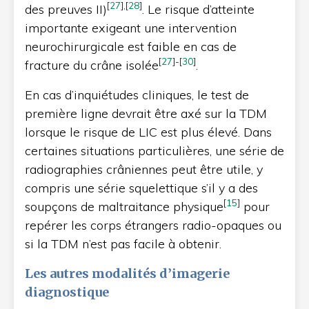
[
27
]
,
[
28
]
des preuves II)
. Le risque d’atteinte
importante exigeant une intervention
neurochirurgicale est faible en cas de
[
27
]
-
[
30
]
fracture du crâne isolée
.
En cas d’inquiétudes cliniques, le test de
première ligne devrait être axé sur la TDM
lorsque le risque de LIC est plus élevé. Dans
certaines situations particulières, une série de
radiographies crâniennes peut être utile, y
compris une série squelettique s’il y a des
[
15
]
soupçons de maltraitance physique
pour
repérer les corps étrangers radio-opaques ou
si la TDM n’est pas facile à obtenir.
Les autres modalités d’imagerie
diagnostique