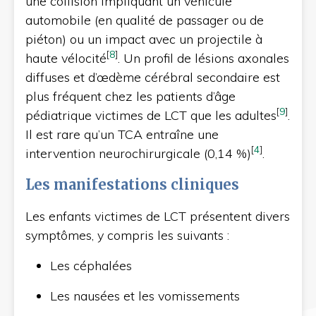
une collision impliquant un véhicule
automobile (en qualité de passager ou de
piéton) ou un impact avec un projectile à
[
8
]
haute vélocité
. Un profil de lésions axonales
diffuses et d’œdème cérébral secondaire est
plus fréquent chez les patients d’âge
[
9
]
pédiatrique victimes de LCT que les adultes
.
Il est rare qu’un TCA entraîne une
[
4
]
intervention neurochirurgicale (0,14 %)
.
Les manifestations cliniques
Les enfants victimes de LCT présentent divers
symptômes, y compris les suivants :
Les céphalées
Les nausées et les vomissements