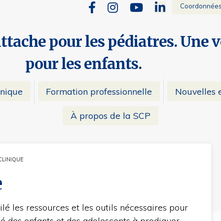
Coordonnée
attache pour les pédiatres. Une 
pour les enfants.
inique
Formation professionnelle
Nouvelles e
À propos de la SCP
CLINIQUE
NT:
e
é les ressources et les outils nécessaires pour
té des enfants et des adolescents à prodiguer