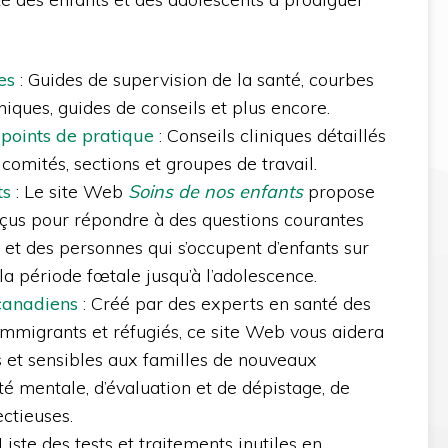
es
: Guides de supervision de la santé, courbes
iques, guides de conseils et plus encore.
points de pratique
: Conseils cliniques détaillés
 comités, sections et groupes de travail.
ts
: Le site Web
Soins de nos enfants
propose
us pour répondre à des questions courantes
 et des personnes qui s’occupent d’enfants sur
e la période fœtale jusqu’à l’adolescence.
canadiens
: Créé par des experts en santé des
immigrants et réfugiés, ce site Web vous aidera
 et sensibles aux familles de nouveaux
nté mentale, d’évaluation et de dépistage, de
ectieuses.
 Liste des tests et traitements inutiles en