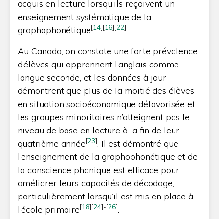
acquis en lecture lorsqu’ils reçoivent un
enseignement systématique de la
[
14
]
[
16
]
[
22
]
graphophonétique
.
Au Canada, on constate une forte prévalence
d’élèves qui apprennent l’anglais comme
langue seconde, et les données à jour
démontrent que plus de la moitié des élèves
en situation socioéconomique défavorisée et
les groupes minoritaires n’atteignent pas le
niveau de base en lecture à la fin de leur
[
23
]
quatrième année
. Il est démontré que
l’enseignement de la graphophonétique et de
la conscience phonique est efficace pour
améliorer leurs capacités de décodage,
particulièrement lorsqu’il est mis en place à
[
18
]
[
24
]
-
[
26
]
l’école primaire
.