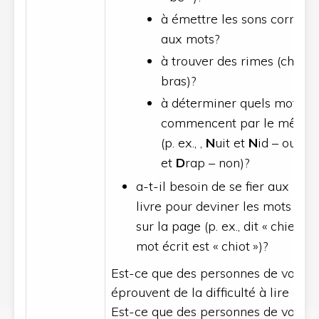
à émettre les sons corresp
aux mots?
à trouver des rimes (chat, ra
bras)?
à déterminer quels mots pa
commencent par le même 
(p. ex., ,
N
uit et
N
id – oui;
N
et
D
rap – non)?
a-t-il besoin de se fier aux ima
livre pour deviner les mots qui 
sur la page (p. ex., dit « chien »
mot écrit est « chiot »)?
Est-ce que des personnes de votre 
éprouvent de la difficulté à lire ou 
Est-ce que des personnes de votre 