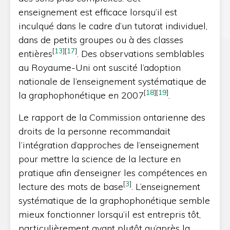
enseignement est efficace lorsqu’il est
inculqué dans le cadre d’un tutorat individuel,
dans de petits groupes ou à des classes
[
13
]
[
17
]
entières
. Des observations semblables
au Royaume-Uni ont suscité l’adoption
nationale de l’enseignement systématique de
[
18
]
[
19
]
la graphophonétique en 2007
.
Le rapport de la Commission ontarienne des
droits de la personne recommandait
l’intégration d’approches de l’enseignement
pour mettre la science de la lecture en
pratique afin d’enseigner les compétences en
[
3
]
lecture des mots de base
. L’enseignement
systématique de la graphophonétique semble
mieux fonctionner lorsqu’il est entrepris tôt,
particulièrement avant plutôt qu’après la