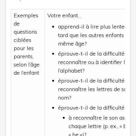
Exemples
Votre enfant…
de
apprend-il à lire plus lentemen
questions
tard que les autres enfants d’en
ciblées
même âge?
pour les
éprouve-t-il de la difficulté à
parents,
reconnaître ou à identifier les l
selon l’âge
l’alphabet?
de l’enfant
éprouve-t-il de la difficulté à
reconnaître les lettres de son 
nom?
éprouve-t-il de la difficulté :
à reconnaître le son associ
chaque lettre (p. ex., « B » f
« be »)?