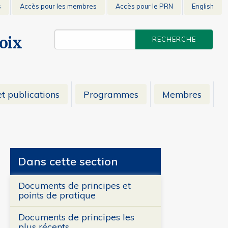
s
Accès pour les membres
Accès pour le PRN
English
voix
t publications
Programmes
Membres
Dans cette section
Documents de principes et
points de pratique
Documents de principes les
plus récents