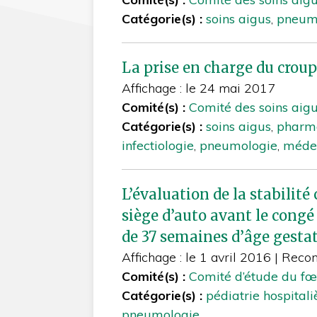
Catégorie(s) :
soins aigus
,
pneum
La prise en charge du croup 
Affichage : le 24 mai 2017
Comité(s) :
Comité des soins aig
Catégorie(s) :
soins aigus
,
pharm
infectiologie
,
pneumologie
,
médec
L’évaluation de la stabilit
siège d’auto avant le cong
de 37 semaines d’âge gesta
Affichage : le 1 avril 2016
|
Recon
Comité(s) :
Comité d’étude du fœ
Catégorie(s) :
pédiatrie hospitali
pneumologie