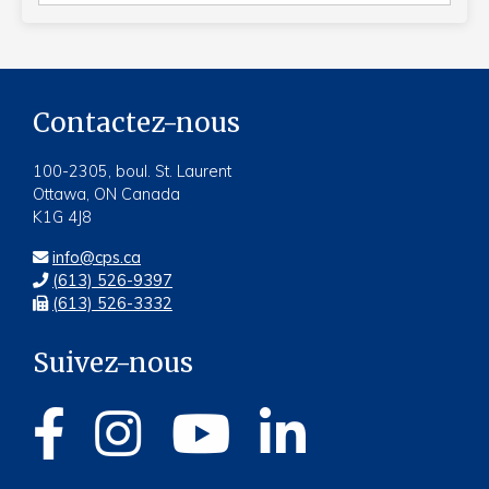
par
année
:
Contactez-nous
100-2305, boul. St. Laurent
Ottawa, ON Canada
K1G 4J8
info@cps.ca
(613) 526-9397
(613) 526-3332
Suivez-nous