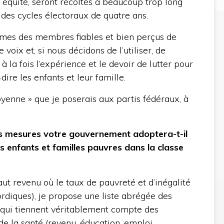
ur équité, seront récoltés à beaucoup trop long
 des cycles électoraux de quatre ans.
mmes des membres fiables et bien perçus de
 voix et, si nous décidons de l’utiliser, de
 la fois l’expérience et le devoir de lutter pour
dire les enfants et leur famille.
oyenne » que je poserais aux partis fédéraux, à
les mesures votre gouvernement adoptera-t-il
s enfants et familles pauvres dans la classe
ut revenu où le taux de pauvreté et d’inégalité
ordiques), je propose une liste abrégée des
 qui tiennent véritablement compte des
e la santé (revenu, éducation, emploi,