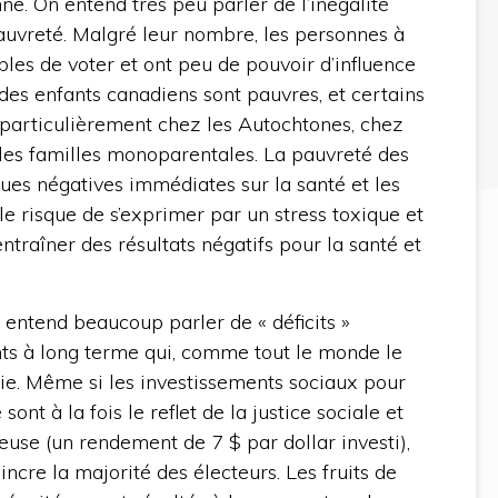
e. On entend très peu parler de l’inégalité
auvreté. Malgré leur nombre, les personnes à
bles de voter et ont peu de pouvoir d’influence
 des enfants canadiens sont pauvres, et certains
 particulièrement chez les Autochtones, chez
les familles monoparentales. La pauvreté des
ues négatives immédiates sur la santé et les
lle risque de s’exprimer par un stress toxique et
entraîner des résultats négatifs pour la santé et
entend beaucoup parler de « déficits »
ents à long terme qui, comme tout le monde le
mie. Même si les investissements sociaux pour
sont à la fois le reflet de la justice sociale et
euse (un rendement de 7 $ par dollar investi),
incre la majorité des électeurs. Les fruits de