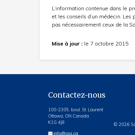
L’information contenue dans le pr
et les conseils d’un médecin. Les
pas nécessairement ceux de la So
Mise à jour :
le 7 octobre 2015
Contactez-nous
100-2305, boul. St. Laurent
Ottawa, ON Canada
K1G 4J8
© 2026 Soc
info@cps.ca