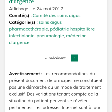
d’urgence
Affichage : le 24 mai 2017
Comité(s) :
Comité des soins aigus
Catégorie(s) :
soins aigus
,
pharmacothérapie
,
pédiatrie hospitalière
,
infectiologie
,
pneumologie
,
médecine
d’urgence
précédent
page
Vous êtes sur la p
3
Avertissement :
Les recommandations du
présent document de principes ne constituent
pas une démarche ou un mode de traitement
exclusif. Des variations tenant compte de la
situation du patient peuvent se révéler
pertinentes. Les adresses Internet sont à jour