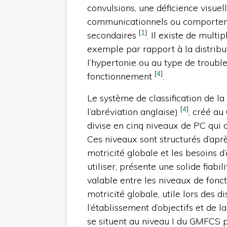
convulsions, une déficience visuell
communicationnels ou comportem
[
1
]
secondaires
. Il existe de multi
exemple par rapport à la distrib
l’hypertonie ou au type de trou
[
4
]
fonctionnement
.
Le système de classification de l
[
4
]
l’abréviation anglaise)
, créé au
divise en cinq niveaux de PC qui 
Ces niveaux sont structurés d’apr
motricité globale et les besoins d
utiliser, présente une solide fiabi
valable entre les niveaux de fonct
motricité globale, utile lors des d
l’établissement d’objectifs et de l
se situent au niveau I du GMFCS 