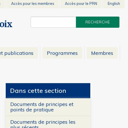
s
Accès pour les membres
Accès pour le PRN
English
voix
t publications
Programmes
Membres
Dans cette section
Documents de principes et
points de pratique
Documents de principes les
plus récents