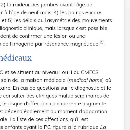
 2) la raideur des jambes avant l’âge de
ir à l’âge de neuf mois; 4) les poings encore
 et 5) les délais ou l’asymétrie des mouvements
diagnostic clinique, mais lorsque c’est possible,
ndent de confirmer une lésion ou une
[
9
]
 de l’imagerie par résonance magnétique
.
 médicaux
 et se situent au niveau I ou II du GMFCS
 sein de la maison médicale (
medical home
) où
ire. En cas de questions sur le diagnostic et le
e consulter des cliniques multidisciplinaires de
, le risque d’affection cooccurrente augmente
et dépend également du moment d’apparition
le. La liste de ces affections, qu’il est
 enfants ayant la PC, figure à la rubrique
La