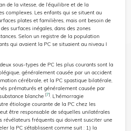
an de la vitesse, de l’équilibre et de la
es complexes. Les enfants qui se situent au
rfaces plates et familières, mais ont besoin de
r des surfaces inégales, dans des zones
tances. Selon un registre de la population
nts qui avaient la PC se situaient au niveau I
 deux sous-types de PC les plus courants sont la
plégique, généralement causée par un accident
mation cérébrale, et la PC spastique bilatérale,
-nés prématurés et généralement causée par
[
7
]
a substance blanche
. L’hémorragie
utre étiologie courante de la PC chez les
ut être responsable de séquelles unilatérales
s révélateurs fréquents qui doivent susciter une
er la PC s’établissent comme suit : 1) la