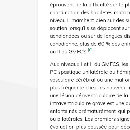
éprouvent de la difficulté sur le pl
coordination des habiletés motric
niveau II marchent bien sur des su
soutien lorsqu’ils se déplacent su
achalandées ou sur de longues dis
canadienne, plus de 60 % des enfa
[
6
]
ou II du GMFCS
.
Aux niveaux I et II du GMFCS, les
PC spastique unilatérale ou hémi
vasculaire cérébral ou une malfor
plus fréquente chez les nouveau
une lésion périventriculaire de l
intraventriculaire grave est une a
enfants nés prématurément, qui pe
ou bilatérales. Les premiers signe
évaluation plus poussée pour décel