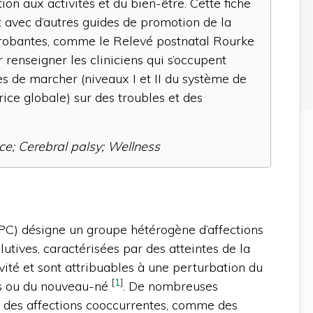
ion aux activités et du bien-être. Cette fiche
t avec d’autres guides de promotion de la
probantes, comme le Relevé postnatal Rourke
 renseigner les cliniciens qui s’occupent
es de marcher (niveaux I et II du système de
rice globale) sur des troubles et des
ce; Cerebral palsy; Wellness
(PC) désigne un groupe hétérogène d’affections
ives, caractérisées par des atteintes de la
ivité et sont attribuables à une perturbation du
[
1
]
s ou du nouveau-né
. De nombreuses
 des affections cooccurrentes, comme des