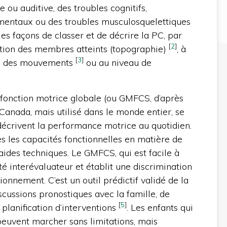
e ou auditive, des troubles cognitifs,
entaux ou des troubles musculosquelettiques
ples façons de classer et de décrire la PC, par
[
2
]
ution des membres atteints (topographie)
, à
[
3
]
ble des mouvements
ou au niveau de
a fonction motrice globale (ou GMFCS, d’après
 Canada, mais utilisé dans le monde entier, se
décrivent la performance motrice au quotidien.
ès les capacités fonctionnelles en matière de
’aides techniques. Le GMFCS, qui est facile à
lité interévaluateur et établit une discrimination
ionnement. C’est un outil prédictif validé de la
iscussions pronostiques avec la famille, de
[
5
]
a planification d’interventions
. Les enfants qui
peuvent marcher sans limitations, mais