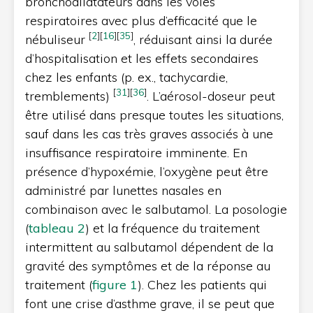
bronchodilatateurs dans les voies
respiratoires avec plus d’efficacité que le
[
2
]
[
16
]
[
35
]
nébuliseur
, réduisant ainsi la durée
d’hospitalisation et les effets secondaires
chez les enfants (p. ex., tachycardie,
[
31
]
[
36
]
tremblements)
. L’aérosol-doseur peut
être utilisé dans presque toutes les situations,
sauf dans les cas très graves associés à une
insuffisance respiratoire imminente. En
présence d’hypoxémie, l’oxygène peut être
administré par lunettes nasales en
combinaison avec le salbutamol. La posologie
(
tableau 2
) et la fréquence du traitement
intermittent au salbutamol dépendent de la
gravité des symptômes et de la réponse au
traitement (
figure 1
). Chez les patients qui
font une crise d’asthme grave, il se peut que