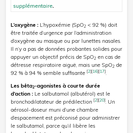
supplémentaire
.
L’oxygène :
L’hypoxémie (SpO
< 92 %) doit
2
être traitée d’urgence par l’administration
d’oxygène au masque ou par lunettes nasales.
Il n’y a pas de données probantes solides pour
appuyer un objectif précis de SpO
en cas de
2
détresse respiratoire aiguë, mais une SpO
de
2
[
2
]
[
16
]
[
17
]
92 % à 94 % semble suffisante
.
Les bêta
-agonistes à courte durée
2
d’action :
Le salbutamol (albutérol) est le
[
2
]
[
20
]
bronchodilatateur de prédilection
. Un
aérosol-doseur muni d’une chambre
d’espacement est préconisé pour administrer
le salbutamol, parce qu’il libère les