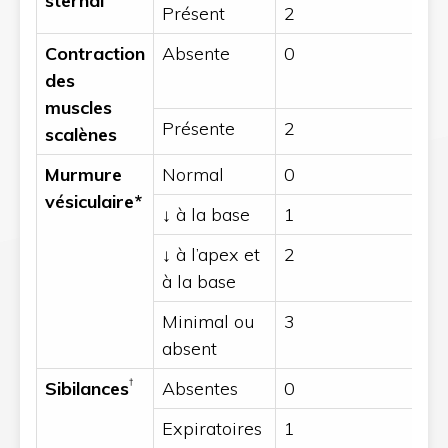
sternal
Présent
2
Contraction
Absente
0
des
muscles
Présente
2
scalènes
Murmure
Normal
0
vésiculaire*
↓ à la base
1
↓ à l’apex et
2
à la base
Minimal ou
3
absent
†
Sibilances
Absentes
0
Expiratoires
1