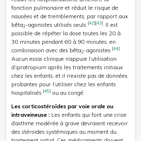
fonction pulmonaire et réduit le risque de
nausées et de tremblements, par rapport aux
[
42
]
[
43
]
bêta
-agonistes utilisés seuls
. Il est
2
possible de répéter la dose toutes les 20 à
30 minutes pendant 60 à 90 minutes, en
[
44
]
combinaison avec des bêta
-agonistes
.
2
Aucun essai clinique n’appuie l’utilisation
d’ipratropium après les traitements initiaux
chez les enfants, et il n’existe pas de données
probantes pour l’utiliser chez les enfants
[
45
]
hospitalisés
ou au congé.
Les corticostéroïdes par voie orale ou
intraveineuse :
Les enfants qui font une crise
d’asthme modérée à grave devraient recevoir
des stéroïdes systémiques au moment du
traitement initial. Ces médicaments doivent