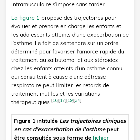
intramusculaire s’impose sans tarder.
La figure 1
propose des trajectoires pour
évaluer et prendre en charge les enfants et
les adolescents atteints d’une exacerbation de
l’asthme. Le fait de s’entendre sur un ordre
déterminé pour favoriser l’amorce rapide du
traitement au salbutamol et aux stéroïdes
chez les enfants atteints d’un asthme connu
qui consultent à cause d’une détresse
respiratoire peut limiter les retards de
traitement inutiles et les variations
[
16
]
[
17
]
[
19
]
[
34
]
thérapeutiques
.
Figure 1
intitulée
Les trajectoires cliniques
en cas d’exacerbation de l’asthme
peut
être consult
ée
sous forme de
fichier