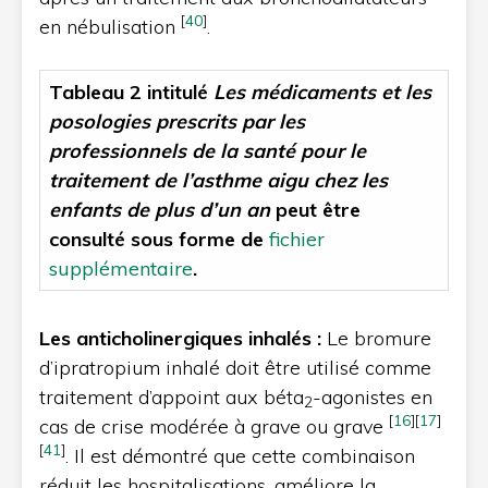
[
40
]
en nébulisation
.
Tableau 2 intitulé
Les médicaments et les
posologies prescrits par les
professionnels de la santé pour le
traitement de l’asthme aigu chez les
enfants de plus d’un an
peut être
consulté sous forme de
fichier
supplémentaire
.
Les anticholinergiques inhalés :
Le bromure
d’ipratropium inhalé doit être utilisé comme
traitement d’appoint aux béta
-agonistes en
2
[
16
]
[
17
]
cas de crise modérée à grave ou grave
[
41
]
. Il est démontré que cette combinaison
réduit les hospitalisations, améliore la