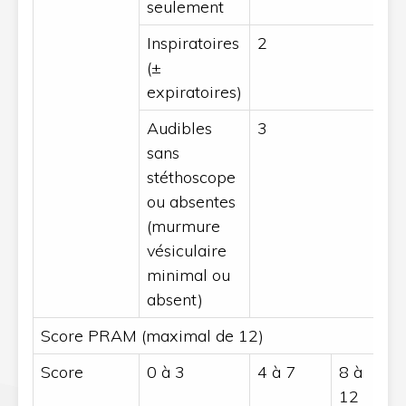
seulement
Inspiratoires
2
(±
expiratoires)
Audibles
3
sans
stéthoscope
ou absentes
(murmure
vésiculaire
minimal ou
absent)
Score PRAM (maximal de 12)
Score
0 à 3
4 à 7
8 à
12