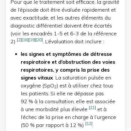
Pour que le traitement soit efficace, la gravité
de l’épisode doit être évaluée rapidement et
avec exactitude, et les autres éléments du
diagnostic différentiel doivent être écartés
(voir les encadrés 1-5 et 6-3 de la référence
[
2
]
[
16
]
[
19
]
[
20
]
2)
. L’évaluation doit inclure :
les signes et symptômes de détresse
respiratoire et d’obstruction des voies
respiratoires, y compris la prise des
signes vitaux
. La saturation pulsée en
oxygène (SpO
) est à utiliser chez tous
2
les patients. Si elle ne dépasse pas
92 % à la consultation, elle est associée
[
21
]
à une morbidité plus élevée
et à
l’échec de la prise en charge à l’urgence
[
12
]
(50 % par rapport à 12 %)
.