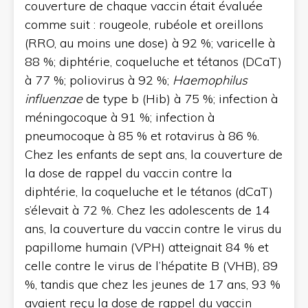
couverture de chaque vaccin était évaluée
comme suit : rougeole, rubéole et oreillons
(RRO, au moins une dose) à 92 %; varicelle à
88 %; diphtérie, coqueluche et tétanos (DCaT)
à 77 %; poliovirus à 92 %;
Haemophilus
influenzae
de type b (Hib) à 75 %; infection à
méningocoque à 91 %; infection à
pneumocoque à 85 % et rotavirus à 86 %.
Chez les enfants de sept ans, la couverture de
la dose de rappel du vaccin contre la
diphtérie, la coqueluche et le tétanos (dCaT)
s’élevait à 72 %. Chez les adolescents de 14
ans, la couverture du vaccin contre le virus du
papillome humain (VPH) atteignait 84 % et
celle contre le virus de l’hépatite B (VHB), 89
%, tandis que chez les jeunes de 17 ans, 93 %
avaient reçu la dose de rappel du vaccin