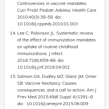
Controversies in vaccine mandates.
Curr Probl Pediatr Adolesc Health Care
2010;40(3):38–58. doi :
10.1016/j.cppeds.2010.01.003
Lee C, Robinson JL. Systematic review
of the effect of immunization mandates
on uptake of routine childhood
immunizations. J Infect
2016;72(6):659–66. doi :
10.1016/j.jinf.2016.04.002
Salmon DA, Dudley MZ, Glanz JM, Omer
SB. Vaccine hesitancy: Causes,
consequences, and a call to action. Am J
Prev Med 2015;49(6 Suppl 4):S391–8.
doi : 10.1016/j.amepre.2015.06.009