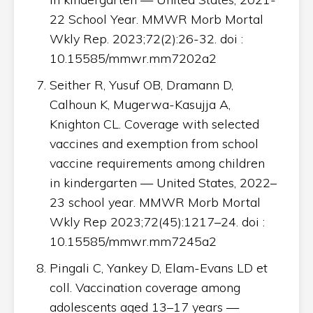
22 School Year. MMWR Morb Mortal
Wkly Rep. 2023;72(2):26-32. doi :
10.15585/mmwr.mm7202a2
Seither R, Yusuf OB, Dramann D,
Calhoun K, Mugerwa-Kasujja A,
Knighton CL. Coverage with selected
vaccines and exemption from school
vaccine requirements among children
in kindergarten — United States, 2022–
23 school year. MMWR Morb Mortal
Wkly Rep 2023;72(45):1217–24. doi :
10.15585/mmwr.mm7245a2
Pingali C, Yankey D, Elam-Evans LD et
coll. Vaccination coverage among
adolescents aged 13–17 years —