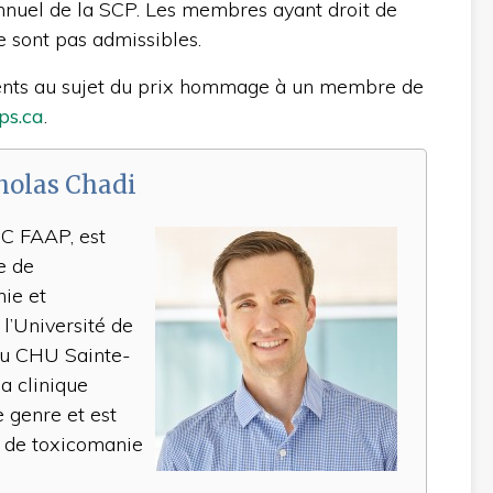
nnuel de la SCP. Les membres ayant droit de
e sont pas admissibles.
ents au sujet du prix hommage à un membre de
s.ca
.
cholas Chadi
 FAAP, est
e de
nie et
l’Université de
au CHU Sainte-
la clinique
e genre et est
e de toxicomanie