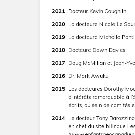
2021
Docteur Kevin Coughlin
2020
La docteure Nicole Le Sau
2019
La docteure Michelle Ponti
2018
Docteure Dawn Davies
2017
Doug McMillan et Jean-Yve
2016
Dr. Mark Awuku
2015
Les docteures Dorothy Moo
d’intérêts remarquable à l
écrits, au sein de comités 
2014
Le docteur Tony Barozzino 
en chef du site bilingue L
(www.enfantsneocanadiens.